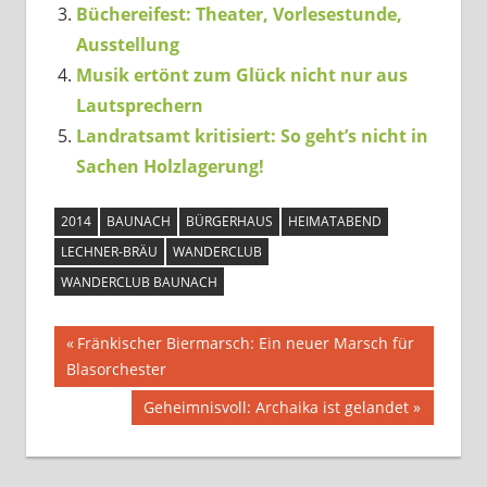
Büchereifest: Theater, Vorlesestunde,
Ausstellung
Musik ertönt zum Glück nicht nur aus
Lautsprechern
Landratsamt kritisiert: So geht’s nicht in
Sachen Holzlagerung!
2014
BAUNACH
BÜRGERHAUS
HEIMATABEND
LECHNER-BRÄU
WANDERCLUB
WANDERCLUB BAUNACH
Beitragsnavigation
Vorheriger
Fränkischer Biermarsch: Ein neuer Marsch für
Beitrag:
Blasorchester
Nächster
Geheimnisvoll: Archaika ist gelandet
Beitrag: