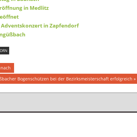
öffnung in Medlitz
eöffnet
 Adventskonzert in Zapfendorf
tengüßbach
HORN
unach
ßbacher Bogenschützen bei der Bezirksmeisterschaft erfolgreich