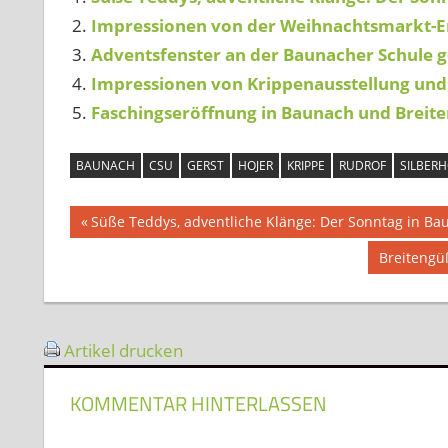
Impressionen von der Weihnachtsmarkt-Er
Adventsfenster an der Baunacher Schule g
Impressionen von Krippenausstellung und
Faschingseröffnung in Baunach und Brei
BAUNACH
CSU
GERST
HOJER
KRIPPE
RUDROF
SILBER
Beitragsnavigation
Vorheriger
Süße Teddys, adventliche Klänge: Der Sonntag in Ba
Beitrag:
Nächster
Breitengü
Beitrag:
Artikel drucken
KOMMENTAR HINTERLASSEN