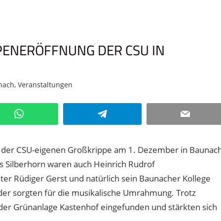
PENERÖFFNUNG DER CSU IN
nach
,
Veranstaltungen
Kommentar hinterlassen
WhatsApp
Telegram
Email
ung der CSU-eigenen Großkrippe am 1. Dezember in Baunac
 Silberhorn waren auch Heinrich Rudrof
r Rüdiger Gerst und natürlich sein Baunacher Kollege
er sorgten für die musikalische Umrahmung. Trotz
der Grünanlage Kastenhof eingefunden und stärkten sich