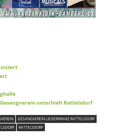
konzert
ert
ghalle
Gesangverein unterhielt Rattelsdorf
VEREIN
GESANGVEREIN LIEDERKRANZ RATTELSDORF
ELSDORF
RATTELSDORF