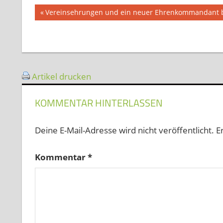
Beitragsnavigation
Vorheriger
Vereinsehrungen und ein neuer Ehrenkommandant 
Beitrag:
Artikel drucken
KOMMENTAR HINTERLASSEN
Deine E-Mail-Adresse wird nicht veröffentlicht.
E
Kommentar
*