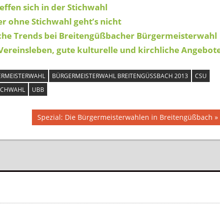
ffen sich in der Stichwahl
er ohne Stichwahl geht’s nicht
iche Trends bei Breitengüßbacher Bürgermeisterwahl
Vereinsleben, gute kulturelle und kirchliche Angebot
RMEISTERWAHL
BÜRGERMEISTERWAHL BREITENGÜSSBACH 2013
CSU
ICHWAHL
UBB
Nächster
Spezial: Die Bürgermeisterwahlen in Breitengüßbach
Beitrag: