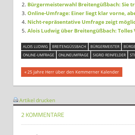
Bürgermeisterwahl Breitengüßbach: Sie tre
Online-Umfrage: Einer liegt klar vorne, ab
Nicht-repräsentative Umfrage zeigt mögl
Alois Ludwig über Breitengüßbach: Tolles 
ALOIS LUDWIG
BREITENGÜSSBACH
BÜRGERMEISTER
BÜRGE
ONLINE-UMFRAGE
ONLINEUMFRAGE
SIGRID REINFELDER
ST
Beitragsnavigation
Vorheriger
25 Jahre Herr über den Kemmerner Kalender
Beitrag:
Artikel drucken
2 KOMMENTARE