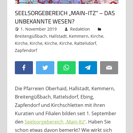
SEELSORGEBEREICH „MAIN-ITZ“ – DAS
UNBEKANNTE WESEN?
1. November 2019
Redaktion
Breitengüßbach
,
Hallstadt
,
Kemmern
,
Kirche
,
Kirche
,
Kirche
,
Kirche
,
Kirche
,
Rattelsdorf
,
Zapfendorf
Kommentar hinterlassen
Facebook
Twitter
WhatsApp
Telegram
Email
Die Pfarreien Oberhaid, Hallstadt, Kemmern,
Breitengüßbach, Rattelsdorf, Ebing,
Zapfendorf und Kirchschletten mit ihren
Kuratien und Filialen bilden seit 1. September
den
Seelsorgebereich „Main-Itz“
. Haben Sie
schon etwas davon bemerkt? Wie wirkt sich