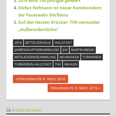
2019 wird 150-Jähriges gefeiert
Stefan Hofmann ist neuer Kommandant
der Feuerwehr Dörfleins
Auf den letzten Drücker: TVH vermeidet
„Außerordentliche“
2016
BETTELSEEHALLE
HALLSTADT
JAHRESHAUPTVERSAMMLUNG
JHV
MARTIN KROHN
MITGLIEDERVERSAMMLUNG
NEUWAHLEN
TURNVEREIN
TURNVEREIN HALLSTADT
TVH
WAHLEN
Beitragsnavigation
Vorheriger
Polizeibericht 8. März 2016
Beitrag:
Nächster
Polizeibericht 9. März 2016
Beitrag:
Artikel drucken