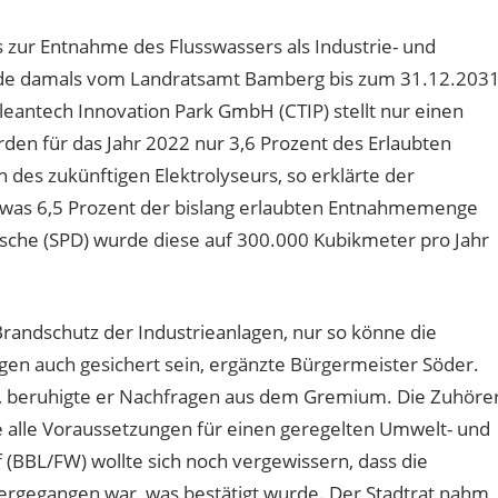
 zur Entnahme des Flusswassers als Industrie- und
de damals vom Landratsamt Bamberg bis zum 31.12.203
leantech Innovation Park GmbH (CTIP) stellt nur einen
den für das Jahr 2022 nur 3,6 Prozent des Erlaubten
s zukünftigen Elektrolyseurs, so erklärte der
, was 6,5 Prozent der bislang erlaubten Entnahmemenge
sche (SPD) wurde diese auf 300.000 Kubikmeter pro Jahr
andschutz der Industrieanlagen, nur so könne die
n auch gesichert sein, ergänzte Bürgermeister Söder.
, beruhigte er Nachfragen aus dem Gremium. Die Zuhöre
e alle Voraussetzungen für einen geregelten Umwelt- und
 (BBL/FW) wollte sich noch vergewissern, dass die
bergegangen war, was bestätigt wurde. Der Stadtrat nahm