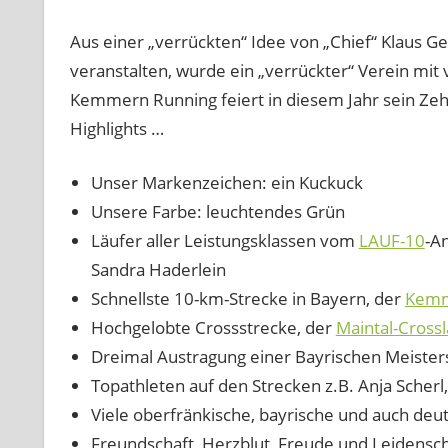
Aus einer „verrückten“ Idee von „Chief“ Klaus 
veranstalten, wurde ein „verrückter“ Verein mit 
Kemmern Running feiert in diesem Jahr sein Zehnj
Highlights …
Unser Markenzeichen: ein Kuckuck
Unsere Farbe: leuchtendes Grün
Läufer aller Leistungsklassen vom
LAUF-10
-A
Sandra Haderlein
Schnellste 10-km-Strecke in Bayern, der
Kemm
Hochgelobte Crossstrecke, der
Maintal-Crossl
Dreimal Austragung einer Bayrischen Meister
Topathleten auf den Strecken z.B. Anja Scherl
Viele oberfränkische, bayrische und auch deu
Freundschaft, Herzblut, Freude und Leidens