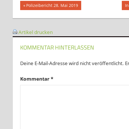
Beitragsnavigation
Vorheriger
N
Polizeibericht 28. Mai 2019
I
Beitrag:
Be
Artikel drucken
KOMMENTAR HINTERLASSEN
Deine E-Mail-Adresse wird nicht veröffentlicht.
E
Kommentar
*