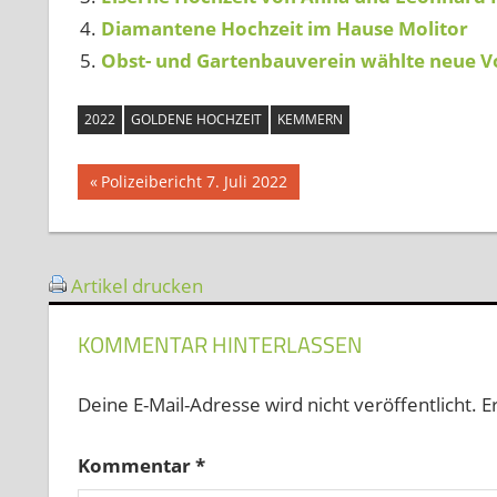
Diamantene Hochzeit im Hause Molitor
Obst- und Gartenbauverein wählte neue V
2022
GOLDENE HOCHZEIT
KEMMERN
Beitragsnavigation
Vorheriger
Polizeibericht 7. Juli 2022
Beitrag:
Artikel drucken
KOMMENTAR HINTERLASSEN
Deine E-Mail-Adresse wird nicht veröffentlicht.
E
Kommentar
*