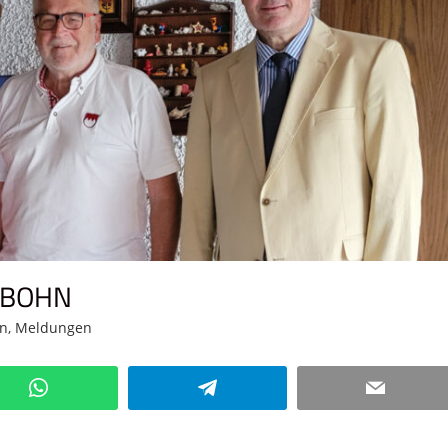
 BOHN
n
,
Meldungen
Kommentar hinterlassen
WhatsApp
Telegram
Email