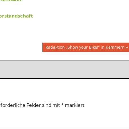
orstandschaft
Nächster
Radaktion „Show your Bike!“ in Kemmern
Beitrag:
rforderliche Felder sind mit
*
markiert