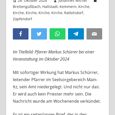
28. Oktober 2024
Johannes Michel
Breitengüßbach
,
Hallstadt
,
Kemmern
,
Kirche
,
Kirche
,
Kirche
,
Kirche
,
Kirche
,
Rattelsdorf
,
Zapfendorf
3 Kommentare
Facebook
Twitter
WhatsApp
Telegram
Email
Im Titelbild: Pfarrer Markus Schürrer bei einer
Veranstaltung im Oktober 2024
Mit sofortiger Wirkung hat Markus Schürrer,
leitender Pfarrer im Seelsorgebereich Main-
Itz, sein Amt niedergelegt. Und nicht nur das:
Er wird auch kein Priester mehr sein. Die
Nachricht wurde am Wochenende verkündet.
Es ist ein seitenlanger Brief, der in den