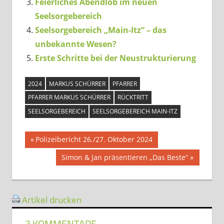
Feierliches Abendlob im neuen
Seelsorgebereich
Seelsorgebereich „Main-Itz“ – das
unbekannte Wesen?
Erste Schritte bei der Neustrukturierung
2024
MARKUS SCHÜRRER
PFARRER
PFARRER MARKUS SCHÜRRER
RÜCKTRITT
SEELSORGEBEREICH
SEELSORGEBEREICH MAIN-ITZ
Beitragsnavigation
Vorheriger
Polizeibericht 26./27. Oktober 2024
Beitrag:
Nächster
Simon & Jan präsentieren „Das Beste“
Beitrag:
Artikel drucken
3 KOMMENTARE