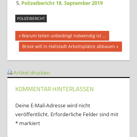
Polizeibericht 18. September 2019
POLIZEIBERICHT
Beitragsnavigation
Vorheriger
Warum teilen unbedingt notwendig ist …
Beitrag:
Nächster
Brose will in Hallstadt Arbeitsplätze abbauen
Beitrag:
Artikel drucken
KOMMENTAR HINTERLASSEN
Deine E-Mail-Adresse wird nicht
veröffentlicht.
Erforderliche Felder sind mit
*
markiert