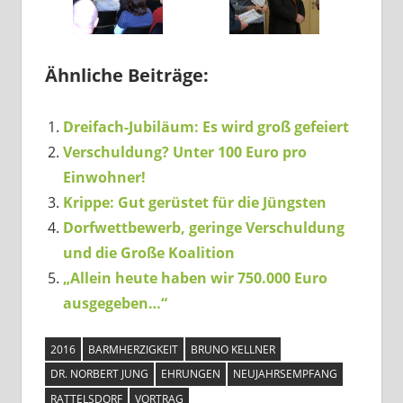
Ähnliche Beiträge:
Dreifach-Jubiläum: Es wird groß gefeiert
Verschuldung? Unter 100 Euro pro
Einwohner!
Krippe: Gut gerüstet für die Jüngsten
Dorfwettbewerb, geringe Verschuldung
und die Große Koalition
„Allein heute haben wir 750.000 Euro
ausgegeben…“
2016
BARMHERZIGKEIT
BRUNO KELLNER
DR. NORBERT JUNG
EHRUNGEN
NEUJAHRSEMPFANG
RATTELSDORF
VORTRAG