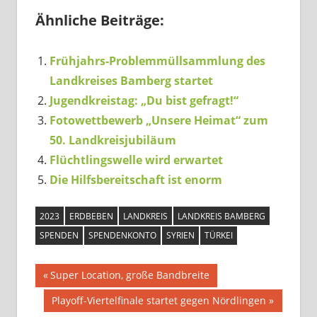
Ähnliche Beiträge:
Frühjahrs-Problemmüllsammlung des
Landkreises Bamberg startet
Jugendkreistag: „Du bist gefragt!“
Fotowettbewerb „Unsere Heimat“ zum
50. Landkreisjubiläum
Flüchtlingswelle wird erwartet
Die Hilfsbereitschaft ist enorm
2023
ERDBEBEN
LANDKREIS
LANDKREIS BAMBERG
SPENDEN
SPENDENKONTO
SYRIEN
TÜRKEI
Beitragsnavigation
Vorheriger
Super Location, große Bandbreite
Beitrag:
Nächster
Playoff-Viertelfinale startet gegen Nördlingen
Beitrag: