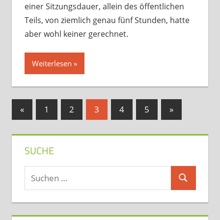
einer Sitzungsdauer, allein des öffentlichen
Teils, von ziemlich genau fünf Stunden, hatte
aber wohl keiner gerechnet.
Weiterlesen
Seitennummerierung
Vorherige
Nächste
«
1
2
3
4
5
»
Beiträge
Beiträge
der
Beiträge
SUCHE
Suchen
Suchen
nach: