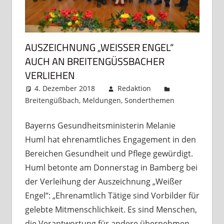
AUSZEICHNUNG „WEISSER ENGEL“ A
UCH AN BREITENGÜSSBACHER VE
RLIEHEN
4. Dezember 2018
Redaktion
Breitengüßbach
,
Meldungen
,
Sonderthemen
Kommenta
hinterlasse
Bayerns Gesundheitsministerin Melanie
Huml hat ehrenamtliches Engagement in den
Bereichen Gesundheit und Pflege gewürdigt.
Huml betonte am Donnerstag in Bamberg bei
der Verleihung der Auszeichnung „Weißer
Engel“: „Ehrenamtlich Tätige sind Vorbilder für
gelebte Mitmenschlichkeit. Es sind Menschen,
die Verantwortung für andere übernehmen