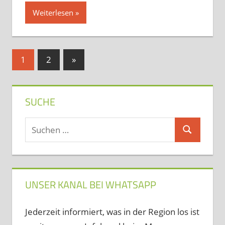
Weiterlesen
Seitennummerierung
Nächste
1
2
»
Beiträge
der
Beiträge
SUCHE
Suchen
Suchen
nach:
UNSER KANAL BEI WHATSAPP
Jederzeit informiert, was in der Region los ist