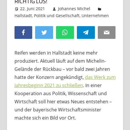
RICHTIG LOS!
22. Juni 2021
Johannes Michel
Hallstadt
,
Politik und Gesellschaft
,
Unternehmen
Komme
hinterl
Facebook
Twitter
WhatsApp
Telegram
Email
Reifen werden in Hallstadt keine mehr
produziert. Aktuell läuft auf dem Michelin-
Gelände der Rückbau – vor bald zwei Jahren
hatte der Konzern angekündigt,
das Werk zum
Jahresbeginn 2021 zu schließen
. In einer
Kooperation aus Politik, Wissenschaft und
Wirtschaft soll hier etwas Neues entstehen –
und der bayerische Wirtschaftsminister
machte sich ein Bild vor Ort.