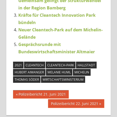
Gemeinsam gelingt der Strukturwandel
in der Region Bamberg
Kräfte für Cleantech Innovation Park
bündeln
Neuer Cleantech-Park auf dem Michelin-
Gelände
Gesprächsrunde mit
Bundeswirtschaftsminister Altmaier
2021
CLEANTECH
CLEANTECH-PARK
HALLSTADT
HUBERT AIWANGER
MELANIE HUML
MICHELIN
THOMAS SÖDER
WIRTSCHAFTSMINISTERIUM
Beitragsnavigation
Vorheriger
Polizeibericht 21. Juni 2021
Beitrag:
Nächster
Polizeibericht 22. Juni 2021
Beitrag: