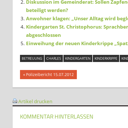
Diskussion im Gemeinderat: Sollen Zapfen
beteiligt werden?
Anwohner klagen: „Unser Alltag wird beg
Kindergarten St. Christophorus: Sprachbe
abgeschlossen
Einweihung der neuen Kinderkrippe „Spat
BETREUUNG
CHARLES
KINDERGARTEN
KINDERKRIPPE
KIN
Beitragsnavigation
Vorheriger
Polizeibericht 15.07.2012
Beitrag:
Artikel drucken
KOMMENTAR HINTERLASSEN