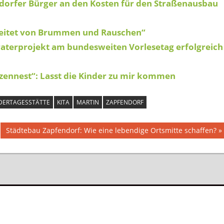
dorfer Bürger an den Kosten für den Straßenausbau
leitet von Brummen und Rauschen“
raterprojekt am bundesweiten Vorlesetag erfolgreich
zennest“: Lasst die Kinder zu mir kommen
DERTAGESSTÄTTE
KITA
MARTIN
ZAPFENDORF
Nächster
Städtebau Zapfendorf: Wie eine lebendige Ortsmitte schaffen?
Beitrag: