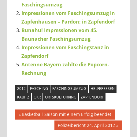
Faschingsumzug
Impressionen vom Faschingsumzug in
Zapfenhausen – Pardon: in Zapfendorf
Bunahu! Impressionen vom 45.
Baunacher Faschingsumzug
Impressionen vom Faschingstanz in
Zapfendorf
Antenne Bayern zahlte die Popcorn-
Rechnung
2012
FASCHING
FASCHINGSUMZUG
HELFERESSEN
KABITZ
OKR
ORTSKULTURRING
ZAPFENDORF
Beitragsnavigation
Vorheriger
Basketball-Saison mit einem Erfolg beendet
Beitrag:
Nächster
Polizeibericht 24. April 2012
Beitrag: