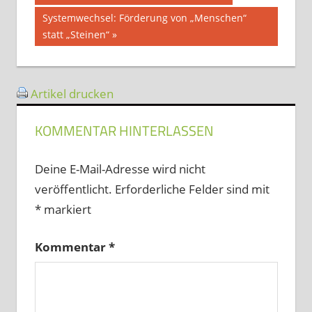
Beitrag:
Nächster
Systemwechsel: Förderung von „Menschen“
Beitrag:
statt „Steinen“
Artikel drucken
KOMMENTAR HINTERLASSEN
Deine E-Mail-Adresse wird nicht
veröffentlicht.
Erforderliche Felder sind mit
*
markiert
Kommentar
*