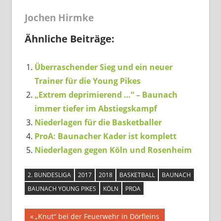
Jochen Hirmke
Ähnliche Beiträge:
Überraschender Sieg und ein neuer
Trainer für die Young Pikes
„Extrem deprimierend …“ – Baunach
immer tiefer im Abstiegskampf
Niederlagen für die Basketballer
ProA: Baunacher Kader ist komplett
Niederlagen gegen Köln und Rosenheim
2. BUNDESLIGA
2017
2018
BASKETBALL
BAUNACH
BAUNACH YOUNG PIKES
KÖLN
PROA
Beitragsnavigation
Vorheriger
„Knut“ bei der Feuerwehr in Dörfleins