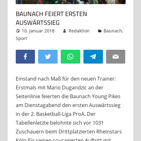
BAUNACH FEIERT ERSTEN
AUSWÄRTSSIEG
10. Januar 2018
Redaktion
Baunach
,
Sport
Kommentar hinterlassen
Facebook
Twitter
WhatsApp
Telegram
Email
Einstand nach Maß für den neuen Trainer:
Erstmals mit Mario Dugandzic an der
Seitenlinie feierten die Baunach Young Pikes
am Dienstagabend den ersten Auswärtssieg
in der 2. Basketball-Liga ProA. Der
Tabellenletzte belohnte sich vor 1031
Zuschauern beim Drittplatzierten Rheinstars
Köln für seinen couragierten Auftritt mit