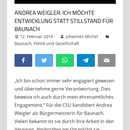
ANDREA WEIGLER: ICH MÖCHTE
ENTWICKLUNG STATT STILLSTAND FÜR
BAUNACH
12. Februar 2014
Johannes Michel
Baunach
,
Politik und Gesellschaft
Kommentar
hinterlassen
Facebook
Twitter
WhatsApp
Telegram
Email
„Ich bin schon immer sehr engagiert gewesen
und übernehme gerne Verantwortung. Dies
beweise ich auch durch mein ehrenamtliches
Engagement.“ Für die CSU kandidiert Andrea
Weigler als Bürgermeisterin für Baunach.
Vielen bekannt ist sie durch ihre Arbeit in den
Vereinen.
Nachrichten am Ort
erklärt sie,