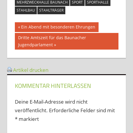
MEHRZWECKHALLE BAUNACH
SPORT
SPORTHALLE
STAHLBAU
STAHLTRÄGER
Beitragsnavigation
Vorheriger
Ein Abend mit besonderen Ehrungen
Beitrag:
Nächster
Dritte Amtszeit für das Baunacher
Beitrag:
Jugendparlament
Artikel drucken
KOMMENTAR HINTERLASSEN
Deine E-Mail-Adresse wird nicht
veröffentlicht.
Erforderliche Felder sind mit
*
markiert