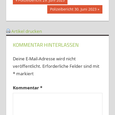
Beitragsnavigation
Polizeibericht 29. Juni 2023
Beitrag:
Nächster
Polizeibericht 30. Juni 2023
Beitrag:
Artikel drucken
KOMMENTAR HINTERLASSEN
Deine E-Mail-Adresse wird nicht
veröffentlicht.
Erforderliche Felder sind mit
*
markiert
Kommentar
*