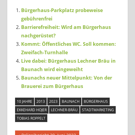
Bürgerhaus-Parkplatz probeweise
gebührenfrei
Barrierefreiheit: Wird am Bürgerhaus
nachgerüstet?
Kommt: Öffentliches WC. Soll kommen:
Zweifach-Turnhalle
Live dabei: Bürgerhaus Lechner Bräu in
Baunach wird eingeweiht
Baunachs neuer Mittelpunkt: Von der
Brauerei zum Bürgerhaus
10 JAHRE
2013
2023
BAUNACH
BÜRGERHAUS
EKKEHARD HOJER
LECHNER-BRÄU
STADTMARKETING
TOBIAS ROPPELT
Vorheriger