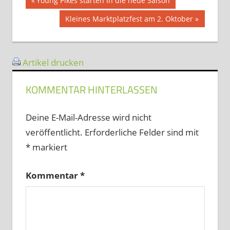
Beitragsnavigation
Young Pikes starten in die neue Saison
Beitrag:
Nächster
Kleines Marktplatzfest am 2. Oktober
Beitrag:
Artikel drucken
KOMMENTAR HINTERLASSEN
Deine E-Mail-Adresse wird nicht
veröffentlicht.
Erforderliche Felder sind mit
*
markiert
Kommentar
*