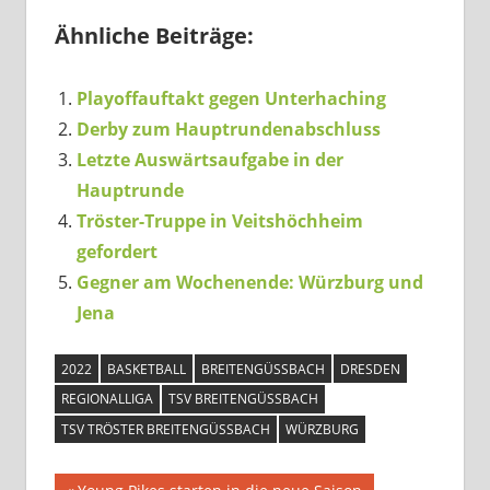
Ähnliche Beiträge:
Playoffauftakt gegen Unterhaching
Derby zum Hauptrundenabschluss
Letzte Auswärtsaufgabe in der
Hauptrunde
Tröster-Truppe in Veitshöchheim
gefordert
Gegner am Wochenende: Würzburg und
Jena
2022
BASKETBALL
BREITENGÜSSBACH
DRESDEN
REGIONALLIGA
TSV BREITENGÜSSBACH
TSV TRÖSTER BREITENGÜSSBACH
WÜRZBURG
Vorheriger