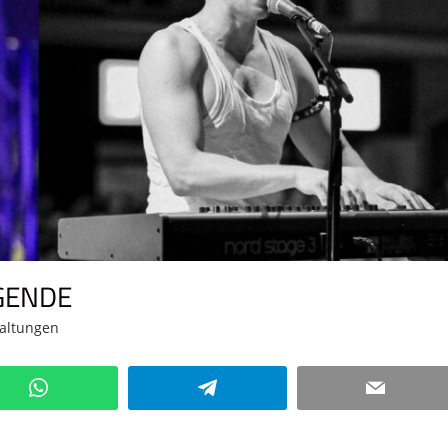
GENDE
taltungen
Kommentar hinterlassen
WhatsApp
Telegram
Email