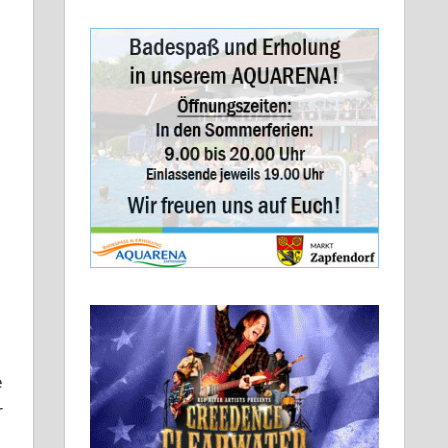
m
e
r