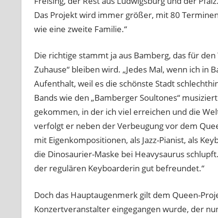
Freising, der Rest aus Ludwigsburg und der Pfalz.
Das Projekt wird immer größer, mit 80 Terminen i
wie eine zweite Familie.“
Die richtige stammt ja aus Bamberg, das für de
Zuhause“ bleiben wird. „Jedes Mal, wenn ich in 
Aufenthalt, weil es die schönste Stadt schlechthin
Bands wie den „Bamberger Soultones“ musizierte.
gekommen, in der ich viel erreichen und die Welt
verfolgt er neben der Verbeugung vor dem Quee
mit Eigenkompositionen, als Jazz-Pianist, als Ke
die Dinosaurier-Maske bei Heavysaurus schlupft. 
der regulären Keyboarderin gut befreundet.“
Doch das Hauptaugenmerk gilt dem Queen-Proje
Konzertveranstalter eingegangen wurde, der nun 