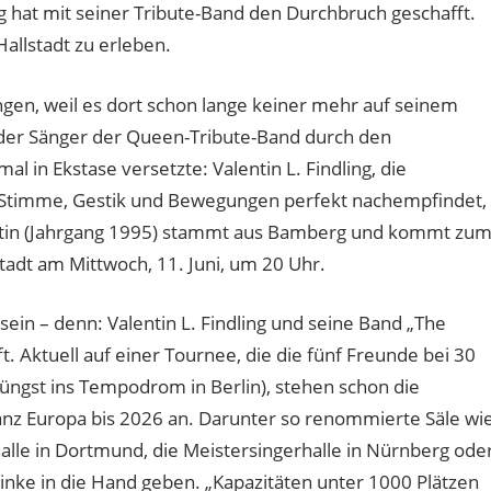
 hat mit seiner Tribute-Band den Durchbruch geschafft.
Hallstadt zu erleben.
ngen, weil es dort schon lange keiner mehr auf seinem
e der Sänger der Queen-Tribute-Band durch den
 in Ekstase versetzte: Valentin L. Findling, die
 Stimme, Gestik und Bewegungen perfekt nachempfindet,
entin (Jahrgang 1995) stammt aus Bamberg und kommt zu
tadt am Mittwoch, 11. Juni, um 20 Uhr.
 sein – denn: Valentin L. Findling und seine Band „The
 Aktuell auf einer Tournee, die die fünf Freunde bei 30
(jüngst ins Tempodrom in Berlin), stehen schon die
ganz Europa bis 2026 an. Darunter so renommierte Säle wi
halle in Dortmund, die Meistersingerhalle in Nürnberg ode
linke in die Hand geben. „Kapazitäten unter 1000 Plätzen