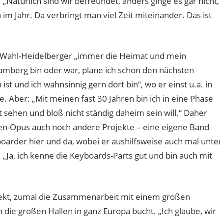
 „Natürlich sind wir befreundet, anders ginge es gar nicht,
m Jahr. Da verbringt man viel Zeit miteinander. Das ist
n Wahl-Heidelberger „immer die Heimat und mein
Bamberg bin oder war, plane ich schon den nächsten
 ist und ich wahnsinnig gern dort bin“, wo er einst u.a. in
 Aber: „Mit meinen fast 30 Jahren bin ich in eine Phase
 sehen und bloß nicht ständig daheim sein will.“ Daher
n-Opus auch noch andere Projekte – eine eigene Band
yboarder hier und da, wobei er aushilfsweise auch mal unte
„Ja, ich kenne die Keyboards-Parts gut und bin auch mit
kt, zumal die Zusammenarbeit mit einem großen
die großen Hallen in ganz Europa bucht. „Ich glaube, wir