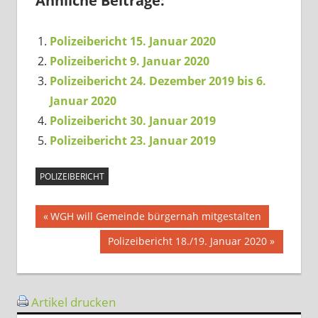
Ähnliche Beiträge:
Polizeibericht 15. Januar 2020
Polizeibericht 9. Januar 2020
Polizeibericht 24. Dezember 2019 bis 6.
Januar 2020
Polizeibericht 30. Januar 2019
Polizeibericht 23. Januar 2019
POLIZEIBERICHT
Beitragsnavigation
Vorheriger
WGH will Gemeinde bürgernah mitgestalten
Beitrag:
Nächster
Polizeibericht 18./19. Januar 2020
Beitrag:
Artikel drucken