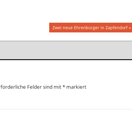
Nächster
Zwei neue Ehrenbürger in Zapfendorf
Beitrag:
rforderliche Felder sind mit
*
markiert