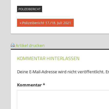
POLIZEIBERICHT
Beitragsnavigation
Vorheriger
Polizeibericht 17./18. Juli 2021
Beitrag:
Artikel drucken
KOMMENTAR HINTERLASSEN
Deine E-Mail-Adresse wird nicht veröffentlicht.
E
Kommentar
*