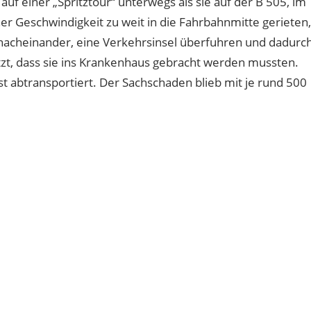
f einer „Spritztour“ unterwegs als sie auf der B 505, im
er Geschwindigkeit zu weit in die Fahrbahnmitte gerieten,
 nacheinander, eine Verkehrsinsel überfuhren und dadurc
tzt, dass sie ins Krankenhaus gebracht werden mussten.
 abtransportiert. Der Sachschaden blieb mit je rund 500