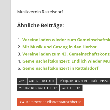
Musikverein Rattelsdorf
Ähnliche Beiträge:
Vereine laden wieder zum Gemeinschafts
Mit Musik und Gesang in den Herbst
Vereine laden zum 43. Gemeinschaftskonz
Gemeinschaftskonzert: Endlich wieder Mu
Gemeinschaftskonzert in Rattelsdorf
2025
ABTENBERGHALLE
FRÜHJAHRSKONZERT
FRÜHLINGSK
MUSIKVEREIN RATTELSDORF
RATTELSDORF
Beitragsnavigation
Vorheriger
4. Kemmerner Pflanzentauschbörse
Beitrag: