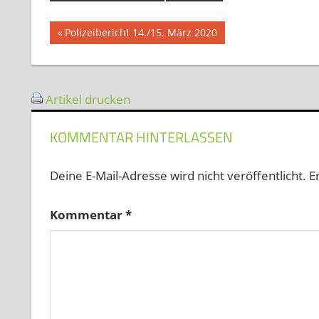
Beitragsnavigation
Vorheriger
Polizeibericht 14./15. März 2020
Beitrag:
Artikel drucken
KOMMENTAR HINTERLASSEN
Deine E-Mail-Adresse wird nicht veröffentlicht.
E
Kommentar
*