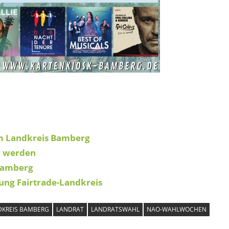
im Landkreis Bamberg
“ werden
Bamberg
ung Fairtrade-Landkreis
DKREIS BAMBERG
LANDRAT
LANDRATSWAHL
NAO-WAHLWOCHEN