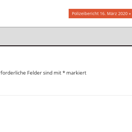
Nächster
Polizeibericht 16. März 2020
Beitrag:
rforderliche Felder sind mit
*
markiert