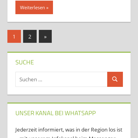
Weiterlesen
Seitennummerierung
Nächste
1
2
»
Beiträge
der
Beiträge
SUCHE
Suchen
Suchen
nach:
UNSER KANAL BEI WHATSAPP
Jederzeit informiert, was in der Region los ist