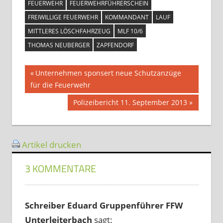
FEUERWEHR
FEUERWEHRFÜHRERSCHEIN
FREIWILLIGE FEUERWEHR
KOMMANDANT
LAUF
MITTLERES LÖSCHFAHRZEUG
MLF 10/6
THOMAS NEUBERGER
ZAPFENDORF
Beitragsnavigation
Vorheriger
Unternehmen sponsert neue Schutzanzüge
Beitrag:
für die Feuerwehr
Nächster
Polizeibericht 11. September 2013
Beitrag:
Artikel drucken
3 KOMMENTARE
Schreiber Eduard Gruppenführer FFW
Unterleiterbach
sagt: