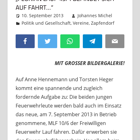
AUF FAHRT…“
10. September 2013
Johannes Michel
Politik und Gesellschaft
,
Vereine
,
Zapfendorf
3 Komme
Facebook
Twitter
WhatsApp
Telegram
Email
MIT GROSSER BILDERGALERIE!
Auf Anne Hennemann und Torsten Heger
kommt eine spannende und zugleich
fordernde Aufgabe zu: Die beiden jungen
Feuerwehrleute werden bald auch im Einsatz
das neue, am 7. September 2013 in Betrieb
genommene, MLF 10/6 der Freiwilligen
Feuerwehr Lauf fahren. Dafür erwerben sie