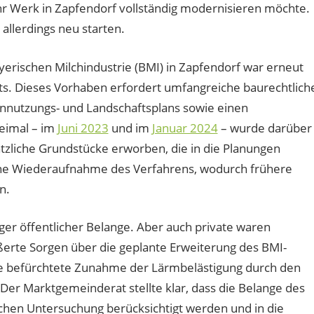
hr Werk in Zapfendorf vollständig modernisieren möchte.
llerdings neu starten.
erischen Milchindustrie (BMI) in Zapfendorf war erneut
s. Dieses Vorhaben erfordert umfangreiche baurechtlich
nnutzungs- und Landschaftsplans sowie einen
eimal – im
Juni 2023
und im
Januar 2024
– wurde darüber
tzliche Grundstücke erworben, die in die Planungen
ine Wiederaufnahme des Verfahrens, wodurch frühere
n.
er öffentlicher Belange. Aber auch private waren
erte Sorgen über die geplante Erweiterung des BMI-
die befürchtete Zunahme der Lärmbelästigung durch den
r Marktgemeinderat stellte klar, dass die Belange des
schen Untersuchung berücksichtigt werden und in die