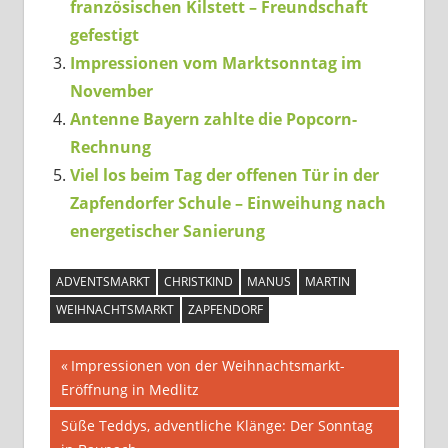
französischen Kilstett – Freundschaft
gefestigt
Impressionen vom Marktsonntag im
November
Antenne Bayern zahlte die Popcorn-
Rechnung
Viel los beim Tag der offenen Tür in der
Zapfendorfer Schule – Einweihung nach
energetischer Sanierung
ADVENTSMARKT
CHRISTKIND
MANUS
MARTIN
WEIHNACHTSMARKT
ZAPFENDORF
Beitragsnavigation
Vorheriger
Impressionen von der Weihnachtsmarkt-
Beitrag:
Eröffnung in Medlitz
Nächster
Süße Teddys, adventliche Klänge: Der Sonntag