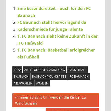
Eine besondere Zeit – auch für den FC
Baunach
FC Baunach steht hervorragend da
Kaderschmiede für junge Talente
1. FC Baunach sieht keine Zukunft in der
JFG Haßwald
1. FC Baunach: Basketball erfolgreicher
als Fußball
2022
ABTEILUNGSVERSAMMLUNG
BASKETBALL
BAUNACH
BAUNACH YOUNG PIKES
FC BAUNACH
NEUWAHLEN
WAHLEN
Beitragsnavigation
Vorheriger
Immer ab acht Uhr werden die Kinder zu
Beitrag:
Waldfüchsen