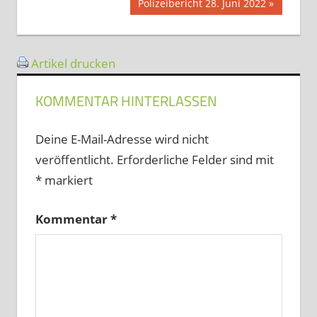
Nächster
Polizeibericht 28. Juni 2022
Beitrag:
Artikel drucken
KOMMENTAR HINTERLASSEN
Deine E-Mail-Adresse wird nicht
veröffentlicht.
Erforderliche Felder sind mit
*
markiert
Kommentar
*