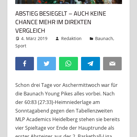
ABSTIEG BESIEGELT – AUCH KEINE
CHANCE MEHR IM DIREKTEN
VERGLEICH
4. März 2019
Redaktion
Baunach
,
Sport
Kommentar hinterlassen
Facebook
Twitter
WhatsApp
Telegram
Email
Schon drei Tage vor Aschermittwoch war für
die Baunach Young Pikes alles vorbei. Nach
der 60:83 (27:33)-Heimniederlage am
Sonntagabend gegen den Tabellenzweiten
MLP Academics Heidelberg stehen sie bereits
vier Spieltage vor Ende der Hauptrunde als
erster Absteiger aus der 2. Basketball-Liga