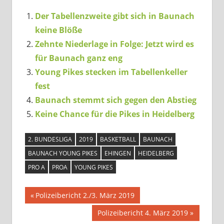
Der Tabellenzweite gibt sich in Baunach
keine Blöße
Zehnte Niederlage in Folge: Jetzt wird es
für Baunach ganz eng
Young Pikes stecken im Tabellenkeller
fest
Baunach stemmt sich gegen den Abstieg
Keine Chance für die Pikes in Heidelberg
2. BUNDESLIGA
2019
BASKETBALL
BAUNACH
BAUNACH YOUNG PIKES
EHINGEN
HEIDELBERG
PRO A
PROA
YOUNG PIKES
Beitragsnavigation
Vorheriger
Polizeibericht 2./3. März 2019
Beitrag:
Nächster
Polizeibericht 4. März 2019