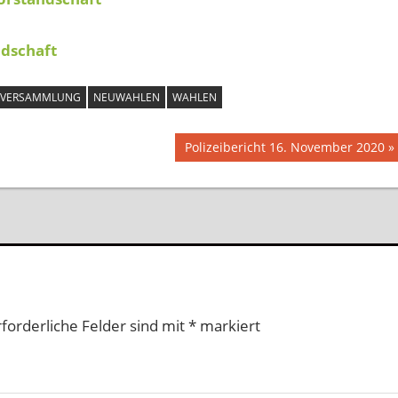
dschaft
RVERSAMMLUNG
NEUWAHLEN
WAHLEN
Nächster
Polizeibericht 16. November 2020
Beitrag:
rforderliche Felder sind mit
*
markiert