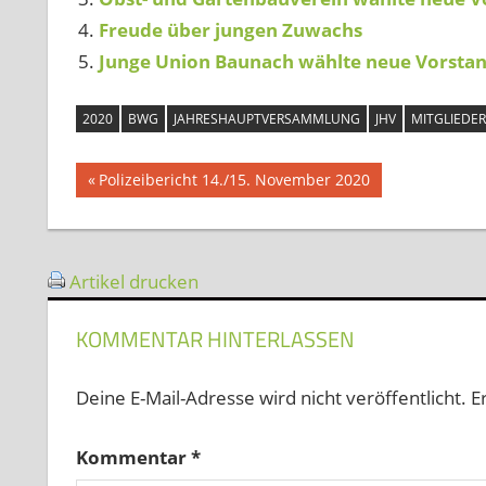
Freude über jungen Zuwachs
Junge Union Baunach wählte neue Vorstan
2020
BWG
JAHRESHAUPTVERSAMMLUNG
JHV
MITGLIEDE
Beitragsnavigation
Vorheriger
Polizeibericht 14./15. November 2020
Beitrag:
Artikel drucken
KOMMENTAR HINTERLASSEN
Deine E-Mail-Adresse wird nicht veröffentlicht.
E
Kommentar
*