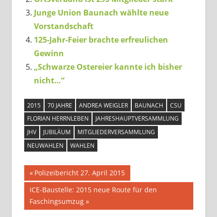
Junge Union Baunach wählte neue
Vorstandschaft
125-Jahr-Feier brachte erfreulichen
Gewinn
„Schwarze Ostereier kannte ich bisher
nicht…“
2015
70 JAHRE
ANDREA WEIGLER
BAUNACH
CSU
FLORIAN HERRNLEBEN
JAHRESHAUPTVERSAMMLUNG
JHV
JUBILÄUM
MITGLIEDERVERSAMMLUNG
NEUWAHLEN
WAHLEN
Beitragsnavigation
Vorheriger
Polizeibericht 27. April 2015
Beitrag:
Nächster
ICE-Baustelle: 2015 neue Route für den
Beitrag:
Faschingsumzug