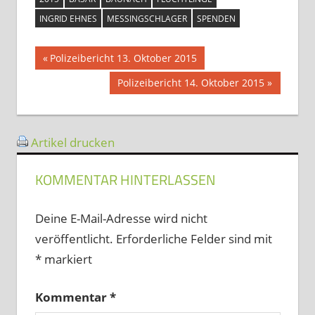
INGRID EHNES
MESSINGSCHLAGER
SPENDEN
Beitragsnavigation
Vorheriger
Polizeibericht 13. Oktober 2015
Beitrag:
Nächster
Polizeibericht 14. Oktober 2015
Beitrag:
Artikel drucken
KOMMENTAR HINTERLASSEN
Deine E-Mail-Adresse wird nicht
veröffentlicht.
Erforderliche Felder sind mit
*
markiert
Kommentar
*