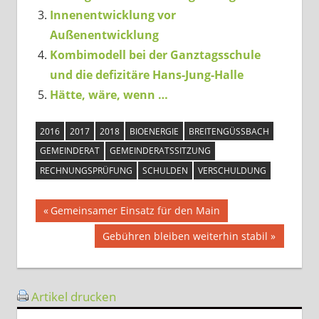
Innenentwicklung vor
Außenentwicklung
Kombimodell bei der Ganztagsschule
und die defizitäre Hans-Jung-Halle
Hätte, wäre, wenn …
2016
2017
2018
BIOENERGIE
BREITENGÜSSBACH
GEMEINDERAT
GEMEINDERATSSITZUNG
RECHNUNGSPRÜFUNG
SCHULDEN
VERSCHULDUNG
Beitragsnavigation
Vorheriger
Gemeinsamer Einsatz für den Main
Beitrag:
Nächster
Gebühren bleiben weiterhin stabil
Beitrag:
Artikel drucken