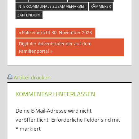
INTERKOMMUNALE ZUSAMMENARBEIT
KÄMMERER
ZAPFENDORF
Beitragsnavigation
Vorheriger
Polizeibericht 30. November 2023
Beitrag:
Nächster
Digitaler Adventskalender auf dem
Beitrag:
Familienportal
Artikel drucken
KOMMENTAR HINTERLASSEN
Deine E-Mail-Adresse wird nicht
veröffentlicht.
Erforderliche Felder sind mit
*
markiert