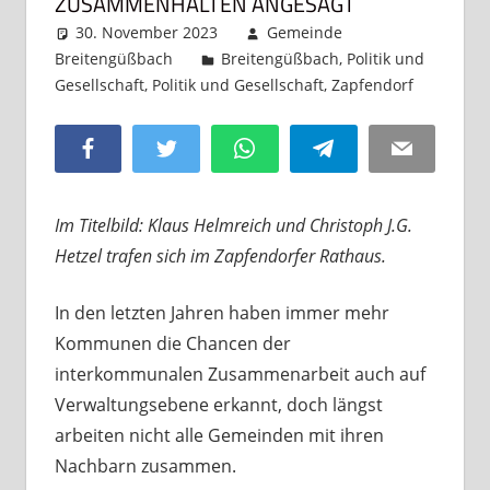
ZUSAMMENHALTEN ANGESAGT
30. November 2023
Gemeinde
Breitengüßbach
Breitengüßbach
,
Politik und
Gesellschaft
,
Politik und Gesellschaft
,
Zapfendorf
Komme
hinterl
Facebook
Twitter
WhatsApp
Telegram
Email
Im Titelbild: Klaus Helmreich und Christoph J.G.
Hetzel trafen sich im Zapfendorfer Rathaus.
In den letzten Jahren haben immer mehr
Kommunen die Chancen der
interkommunalen Zusammenarbeit auch auf
Verwaltungsebene erkannt, doch längst
arbeiten nicht alle Gemeinden mit ihren
Nachbarn zusammen.