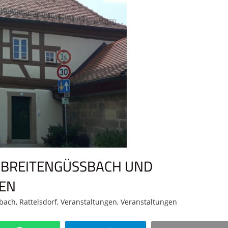
BREITENGÜSSBACH UND R
N
ßbach
,
Rattelsdorf
,
Veranstaltungen
,
Veranstaltungen
Komment