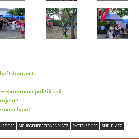
haftskonzert
er Kommunalpolitik teil
rojekt?
 Frauenhand
ELSDORF
MEHRGENERATIONENPLATZ
RATTELSDORF
SPIELPLATZ