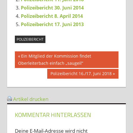
Polizeibericht 30. Juni 2014
Polizeibericht 8. April 2014
Polizeibericht 17. Juni 2013
POLIZEIBERICHT
Beitragsnavigation
Vorheriger
Ein Mitglied der Kommission findet
Beitrag:
Oberleiterbach einfach „saugeil“
Nächster
Polizeibericht 16./17. Juni 2018
Beitrag:
Artikel drucken
KOMMENTAR HINTERLASSEN
Deine E-Mail-Adresse wird nicht