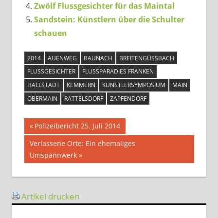
Zwölf Flussgesichter für das Maintal
Sandstein: Künstlern über die Schulter
schauen
2014
AUENWEG
BAUNACH
BREITENGÜSSBACH
FLUSSGESICHTER
FLUSSPARADIES FRANKEN
HALLSTADT
KEMMERN
KÜNSTLERSYMPOSIUM
MAIN
OBERMAIN
RATTELSDORF
ZAPFENDORF
Beitragsnavigation
Vorheriger
Polizeibericht 25. Juli 2014
Beitrag:
Nächster
Verlassene Orte: Ein ehemaliges
Beitrag:
Umspannwerk
Artikel drucken