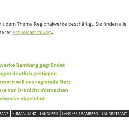
 mit dem Thema Regionalwerke beschäftigt. Sie finden alle
nserer
Artikelsammlung
…
lwerke Bamberg gegründet
ngen deutlich gestiegen
mern will ans regionale Netz
ure vor Ort nicht mitmachen
alwerke abgelehnt
RANZ
KLIMAALLIANZ
LANDKREIS
LANDKREIS BAMBERG
LANDRATSAMT