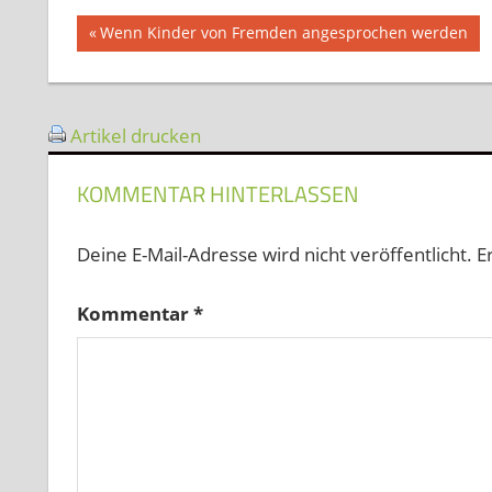
Beitragsnavigation
Vorheriger
Wenn Kinder von Fremden angesprochen werden
Beitrag:
Artikel drucken
KOMMENTAR HINTERLASSEN
Deine E-Mail-Adresse wird nicht veröffentlicht.
E
Kommentar
*