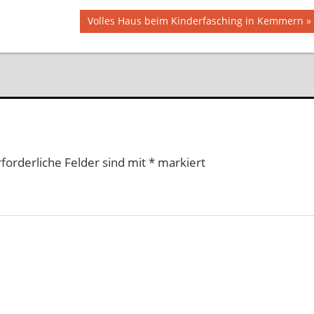
Nächster
Volles Haus beim Kinderfasching in Kemmern
Beitrag:
rforderliche Felder sind mit
*
markiert