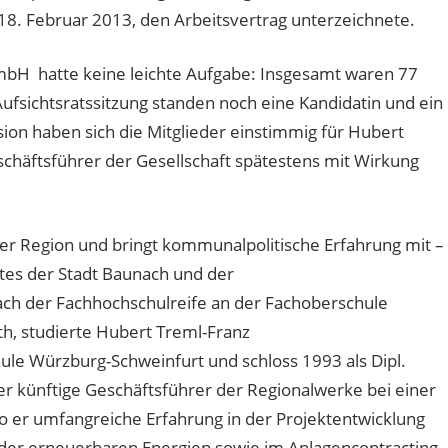
8. Februar 2013, den Arbeitsvertrag unterzeichnete.
bH hatte keine leichte Aufgabe: Insgesamt waren 77
sichtsratssitzung standen noch eine Kandidatin und ein
ion haben sich die Mitglieder einstimmig für Hubert
häftsführer der Gesellschaft spätestens mit Wirkung
r Region und bringt kommunalpolitische Erfahrung mit –
ates der Stadt Baunach und der
h der Fachhochschulreife an der Fachoberschule
, studierte Hubert Treml-Franz
le Würzburg-Schweinfurt und schloss 1993 als Dipl.
 der künftige Geschäftsführer der Regionalwerke bei einer
 er umfangreiche Erfahrung in der Projektentwicklung
der erneuerbaren Energien sowie im Anlagencontracting