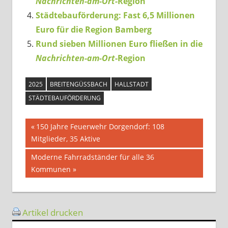
Nachrichten-am-Ort-
Region
Städtebauförderung: Fast 6,5 Millionen
Euro für die Region Bamberg
Rund sieben Millionen Euro fließen in die
Nachrichten-am-Ort
-Region
2025
BREITENGÜSSBACH
HALLSTADT
STÄDTEBAUFÖRDERUNG
Beitragsnavigation
Vorheriger
150 Jahre Feuerwehr Dorgendorf: 108
Beitrag:
Mitglieder, 35 Aktive
Nächster
Moderne Fahrradständer für alle 36
Beitrag:
Kommunen
Artikel drucken