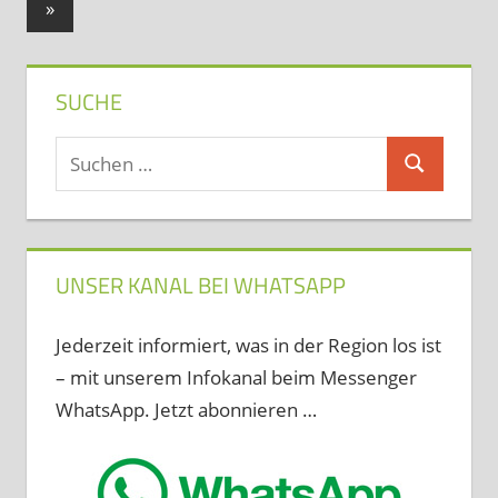
Nächste
»
Beiträge
Beiträge
SUCHE
Suchen
Suchen
nach:
UNSER KANAL BEI WHATSAPP
Jederzeit informiert, was in der Region los ist
– mit unserem Infokanal beim Messenger
WhatsApp. Jetzt abonnieren …