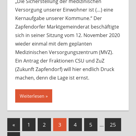
hinterlassen
„Die Sicherstellung der medizinischen
Versorgung unserer Einwohner ist (…) eine
Kernaufgabe unserer Kommune.“ Der
Zapfendorfer Marktgemeinderat beschäftigte
sich in seiner Sitzung vom 12. November 2020
wieder einmal mit dem geplanten
Medizinischen Versorgungszentrum (MVZ).
Ein Antrag der Fraktionen CSU und ZuZ
(Zukunft Zapfendorf) will hier endlich Druck
machen, denn die Lage ist ernst.
Weiterlesen
Seitennummerierung
Vorherige
«
1
2
3
4
5
…
25
Beiträge
der