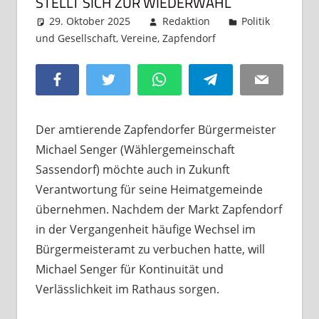
STELLT SICH ZUR WIEDERWAHL
29. Oktober 2025
Redaktion
Politik
und Gesellschaft
,
Vereine
,
Zapfendorf
Kommentar
hinterlassen
Facebook
Twitter
WhatsApp
Telegram
Email
Der amtierende Zapfendorfer Bürgermeister
Michael Senger (Wählergemeinschaft
Sassendorf) möchte auch in Zukunft
Verantwortung für seine Heimatgemeinde
übernehmen. Nachdem der Markt Zapfendorf
in der Vergangenheit häufige Wechsel im
Bürgermeisteramt zu verbuchen hatte, will
Michael Senger für Kontinuität und
Verlässlichkeit im Rathaus sorgen.