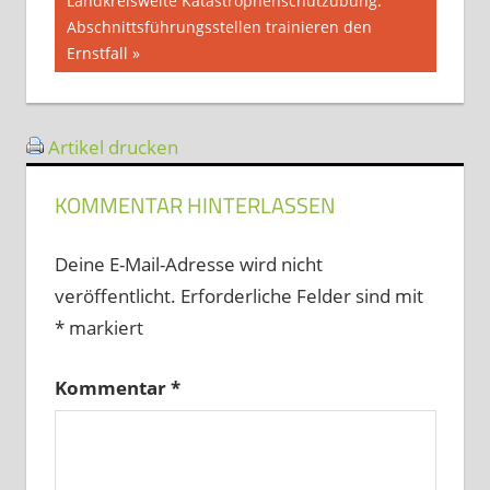
Landkreisweite Katastrophenschutzübung:
Beitrag:
Abschnittsführungsstellen trainieren den
Ernstfall
Artikel drucken
KOMMENTAR HINTERLASSEN
Deine E-Mail-Adresse wird nicht
veröffentlicht.
Erforderliche Felder sind mit
*
markiert
Kommentar
*