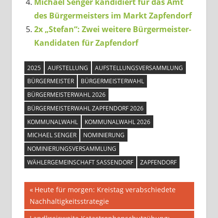
Michael Senger kandidiert für das Amt
des Bürgermeisters im Markt Zapfendorf
2x „Stefan“: Zwei weitere Bürgermeister-
Kandidaten für Zapfendorf
2025
AUFSTELLUNG
AUFSTELLUNGSVERSAMMLUNG
BÜRGERMEISTER
BÜRGERMEISTERWAHL
BÜRGERMEISTERWAHL 2026
BÜRGERMEISTERWAHL ZAPFENDORF 2026
KOMMUNALWAHL
KOMMUNALWAHL 2026
MICHAEL SENGER
NOMINIERUNG
NOMINIERUNGSVERSAMMLUNG
WÄHLERGEMEINSCHAFT SASSENDORF
ZAPFENDORF
Beitragsnavigation
Vorheriger
Heute für morgen: Kreistag verabschiedete
Beitrag:
Nachhaltigkeitsstrategie
Nächster