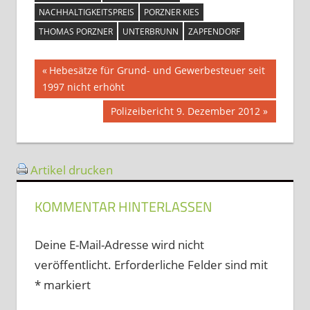
NACHHALTIGKEITSPREIS
PORZNER KIES
THOMAS PORZNER
UNTERBRUNN
ZAPFENDORF
Beitragsnavigation
Vorheriger
Hebesätze für Grund- und Gewerbesteuer seit
Beitrag:
1997 nicht erhöht
Nächster
Polizeibericht 9. Dezember 2012
Beitrag:
Artikel drucken
KOMMENTAR HINTERLASSEN
Deine E-Mail-Adresse wird nicht
veröffentlicht.
Erforderliche Felder sind mit
*
markiert