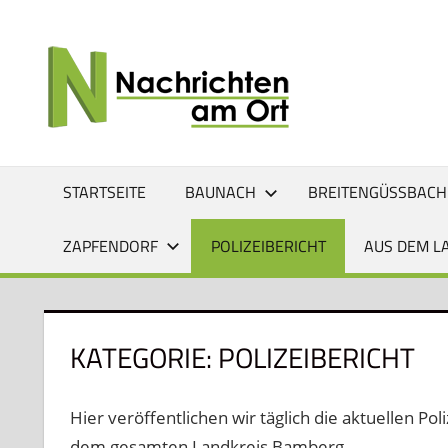
Zum
Inhalt
NACHRI
Lokale
springen
News
AM
für
Baunach,
ORT
Breitengüßbach,
Gerach,
STARTSEITE
BAUNACH
BREITENGÜSSBACH
Hallstadt,
Kemmern,
ZAPFENDORF
POLIZEIBERICHT
AUS DEM L
Lauter,
Rattelsdorf,
Reckendorf
und
KATEGORIE:
POLIZEIBERICHT
Zapfendorf
Hier veröffentlichen wir täglich die aktuellen Pol
dem gesamten Landkreis Bamberg.