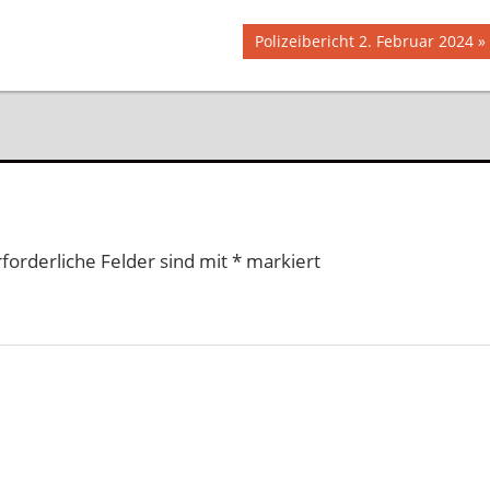
Nächster
Polizeibericht 2. Februar 2024
Beitrag:
rforderliche Felder sind mit
*
markiert